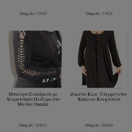
Οδηγός:
Οδηγός:
17059
17024
Mπολερό Ενδιάμεσο με
Ζακέτα Κλος Υπερμέγεθος
Χειροποίητο Πλέξιμο στο
Κόκκινα Κουμπάκια
Mανίκι Onesize
Οδηγός:
Οδηγός:
Χ0013
Χ0609