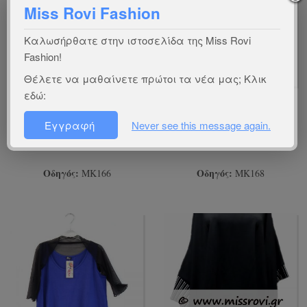
Miss Rovi Fashion
Καλωσήρθατε στην ιστοσελίδα της Miss Rovi
Fashion!
Θέλετε να μαθαίνετε πρώτοι τα νέα μας; Κλικ
εδώ:
Mπολερό Ενδιάμεσο
Mπολερό Υπερμέγεθος
Κοντομάνικο Onesize
Τρουακάρ
Εγγραφή
Never see this message again.
Οδηγός:
Οδηγός:
ΜΚ166
ΜΚ168