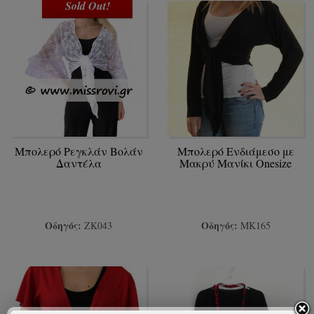
Sold Out!
Μπολερό Ρεγκλάν Βολάν
Mπολερό Ενδιάμεσο με
Δαντέλα
Μακρύ Mανίκι Onesize
Οδηγός:
Οδηγός:
ΖΚ043
ΜΚ165