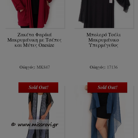
Ζακέτα Φαρδιά
Μπολερό Τούλι
Μακρυμάνικη με Τσέπες
Μακρυμάνικο
και Μύτες Onesize
Υπερμέγεθος
Οδηγός:
Οδηγός:
ΜΚ847
17136
Sold Out!
Sold Out!