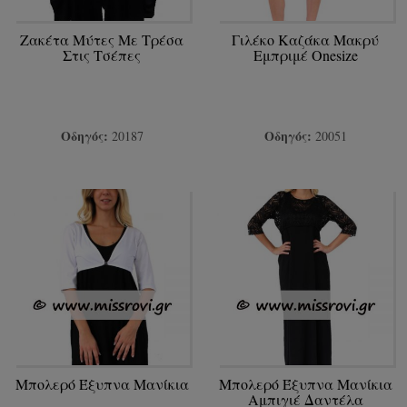
Ζακέτα Μύτες Με Τρέσα
Γιλέκο Καζάκα Μακρύ
Στις Τσέπες
Εμπριμέ Onesize
Οδηγός:
Οδηγός:
20187
20051
Μπολερό Έξυπνα Μανίκια
Μπολερό Έξυπνα Μανίκια
Αμπιγιέ Δαντέλα