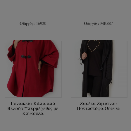
Οδηγός:
Οδηγός:
16920
ΜΚ887
Γυναικεία Κάπα από
Ζακέτα Ζητιάνου
Βελούρ Υπερμέγεθος με
Ποντοστόφα Onesize
Κουκούλα