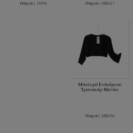
Οδηγός:
Οδηγός:
16056
ΜΚ617
Μπολερό Ενδιάμεσο
Τρουακάρ Μανίκι
Οδηγός:
ΜΚ056