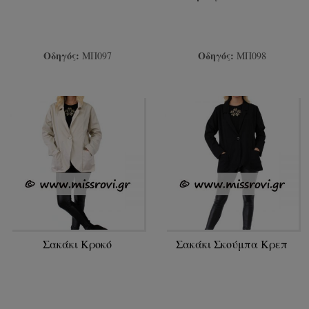
Οδηγός:
Οδηγός:
ΜΠ097
ΜΠ098
Σακάκι Κροκό
Σακάκι Σκούμπα Κρεπ