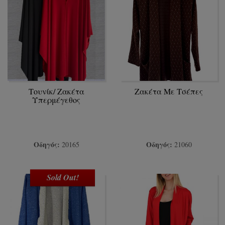
Τουνίκ/ Ζακέτα
Ζακέτα Με Τσέπες
Υπερμέγεθος
Οδηγός:
Οδηγός:
20165
21060
Sold Out!