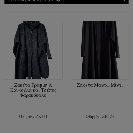
Ζακέτα Γραμμή Α
Ζακέτα Μαντώ Μίντι
Κουκούλα και Τσέπες
Ψαροκόκαλο
Οδηγός:
Οδηγός:
ΖΚ131
ΖΚ124