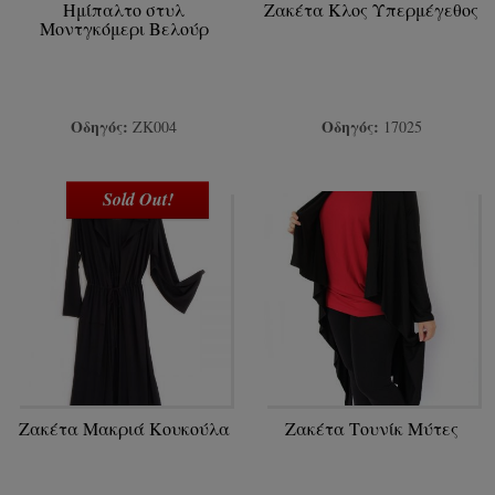
Ημίπαλτο στυλ
Ζακέτα Κλος Υπερμέγεθος
Μοντγκόμερι Βελούρ
Οδηγός:
Οδηγός:
ΖΚ004
17025
Sold Out!
Ζακέτα Μακριά Κουκούλα
Ζακέτα Τουνίκ Μύτες