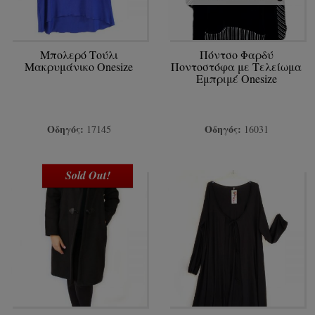
Μπολερό Τούλι
Πόντσο Φαρδύ
Μακρυμάνικο Onesize
Ποντοστόφα με Τελείωμα
Εμπριμέ Onesize
Οδηγός:
Οδηγός:
17145
16031
Sold Out!