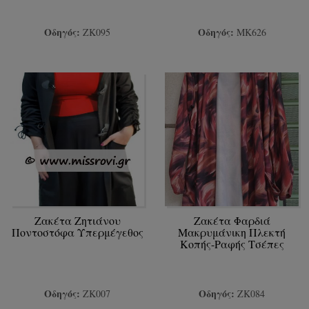
Οδηγός:
Οδηγός:
ΖΚ095
ΜΚ626
Ζακέτα Ζητιάνου
Ζακέτα Φαρδιά
Ποντοστόφα Υπερμέγεθος
Μακρυμάνικη Πλεκτή
Κοπής-Ραφής Τσέπες
Οδηγός:
Οδηγός:
ΖΚ007
ΖΚ084