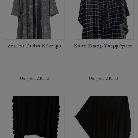
Ζακέτα Τουίντ Κέντημα
Κάπα Ζακάρ Υπερμέγεθος
Οδηγός:
Οδηγός:
ΖΚ112
ΖΚ113