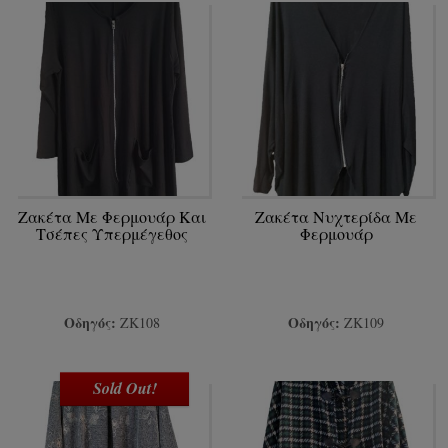
Ζακέτα Με Φερμουάρ Και
Ζακέτα Νυχτερίδα Με
Τσέπες Υπερμέγεθος
Φερμουάρ
Οδηγός:
Οδηγός:
ΖΚ108
ΖΚ109
Sold Out!