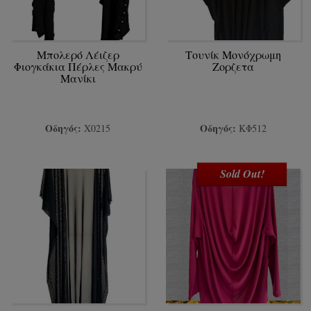
Μπολερό Λέιζερ
Τουνίκ Μονόχρωμη
Φιογκάκια Πέρλες Μακρύ
Ζορζετα
Μανίκι
Οδηγός:
Οδηγός:
Χ0215
ΚΦ512
Sold Out!