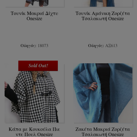
Τουνίκ Μακριά Δίχτυ
Τουνίκ Αμάνικη Ζορζέτα
Onesize
Τσαλακωτή Onesize
Οδηγός:
Οδηγός:
18073
ΑΞ613
Sold Out!
Κάπα με Κουκούλα Πιε
Ζακέτα Μακριά Ζορζέτα
ντε Πουλ Onesize
Τσαλακωτή Onesize