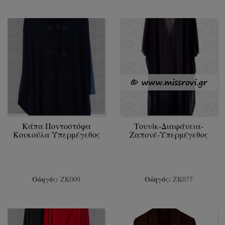
Κάπα Ποντοστόφα
Τουνίκ-Διαφάνεια-
Κουκούλα Υπερμέγεθος
Ζαπονέ-Υπερμέγεθος
Οδηγός:
Οδηγός:
ΖΚ009
ΖΚ077