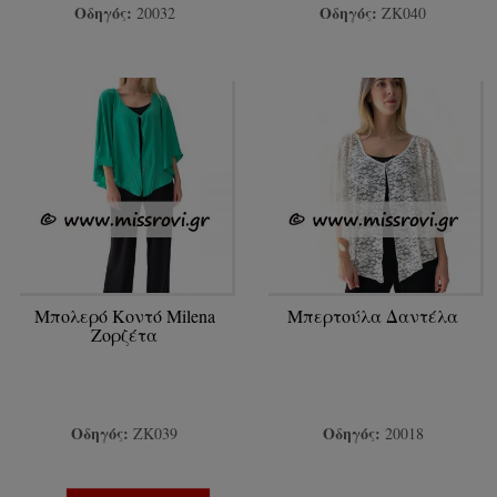
Οδηγός:
Οδηγός:
20032
ΖΚ040
Μπολερό Κοντό Milena
Μπερτούλα Δαντέλα
Ζορζέτα
Οδηγός:
Οδηγός:
ΖΚ039
20018