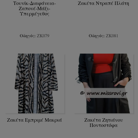
Τουνίκ-Διαφάνεια-
Ζακέτα Ντραπέ Πλάτη
Ζαπονέ-Μάξι-
Υπερμέγεθος
Οδηγός:
Οδηγός:
ΖΚ079
ΖΚ081
Ζακέτα Εμπριμέ Μακριά
Ζακέτα Ζητιάνου
Ποντοστόφα