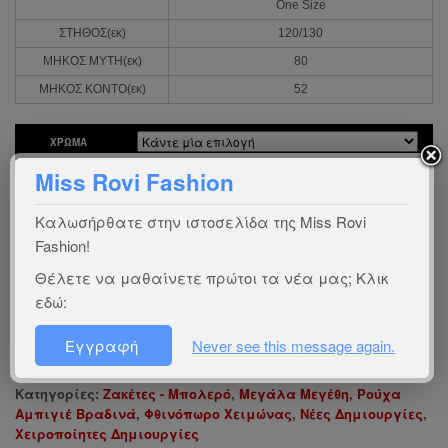
One Size
ΣΤΗΘΟΣ(εκ)
120/130
ΜΗΚΟΣ ΜΥΤΗ(εκ)
80
ΜΗΚΟΣ ΚΟΝΤΟ(εκ)
52
ΧΡΏΜΑ
Miss Rovi Fashion
Είστε πελάτης χονδρικής; Συνδεθείτε
εδώ
Καλωσήρθατε στην ιστοσελίδα της Miss Rovi
Ενδιαφέρεστε για χονδρική πώληση;
Επικοινωνήστε
μαζί μας
Fashion!
Οδηγός προϊόντος:
Χ0215
Θέλετε να μαθαίνετε πρώτοι τα νέα μας; Κλικ
εδώ:
Χώρα προέλευσης:
gr
Εγγραφή
Never see this message again.
Ύφασμα:
95%vi-5%el
Κατηγορίες:
Ζακέτες - Μπολερό
,
Μεγάλα Μεγέθη
,
Ρούχα
Αμπιγιέ Βραδινά
,
Φθινόπωρο Χειμώνας
,
Νέες Δημιουργίες
,
Χειροποίητες Δημιουργίες