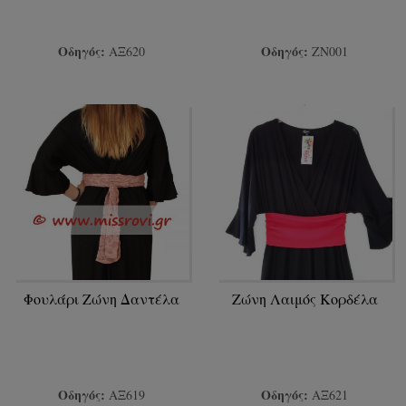
Οδηγός:
Οδηγός:
ΑΞ620
ΖΝ001
Φουλάρι Ζώνη Δαντέλα
Ζώνη Λαιμός Κορδέλα
Οδηγός:
Οδηγός:
AΞ619
ΑΞ621