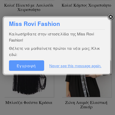
Κολιέ Πλεκτό με Λουλούδι
Κολιέ Κόμπος Χειροποίητο
Χειροποίητο
Miss Rovi Fashion
Οδηγός:
Οδηγός:
ΑΞ044
ΑΞ043
Καλωσήρθατε στην ιστοσελίδα της Miss Rovi
Fashion!
Θέλετε να μαθαίνετε πρώτοι τα νέα μας; Κλικ
Sold Out!
εδώ:
Εγγραφή
Never see this message again.
Μπλούζα Φούστα Κρόσια
Ζώνη Λαιμός Ελαστική
Ζακάρ