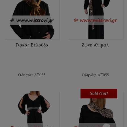
Γιακάς Βελούδο
Ζώνη Άνιμαλ
Οδηγός:
Οδηγός:
ΑΞ035
ΑΞ055
Sold Out!