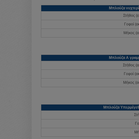
Μπλούζα νυχτερ
Στήθος (ε
Γοφοί (εκ
Μήκος (εκ
Μπλούζα Α γραμ
Στήθος (εκ
Γοφοί (εκ
Μήκος (εκ
Μπλούζα Υπερμέγεθο
Στή
Γο
Μή