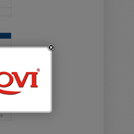
 #10
-156
-175
10