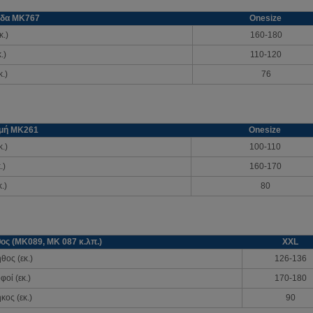
ίδα ΜΚ767
Onesize
κ.)
160-180
.)
110-120
.)
76
μή ΜΚ261
Onesize
.)
100-110
.)
160-170
.)
80
ς (ΜΚ089, ΜΚ 087 κ.λπ.)
XXL
θος (εκ.)
126-136
φοί (εκ.)
170-180
κος (εκ.)
90