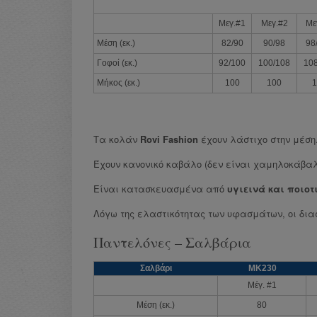
Μεγ.#1
Μεγ.#2
Με
Μέση (εκ.)
82/90
90/98
98
Γοφοί (εκ.)
92/100
100/108
108
Μήκος (εκ.)
100
100
1
Τα κολάν
Rovi Fashion
έχουν λάστιχο στην μέση
Έχουν κανονικό καβάλο (δεν είναι χαμηλοκάβαλ
Είναι κατασκευασμένα από
υγιεινά και ποιο
Λόγω της ελαστικότητας των υφασμάτων, οι διασ
Παντελόνες – Σαλβάρια
Σαλβάρι
ΜΚ230
Μέγ. #1
Μέση (εκ.)
80