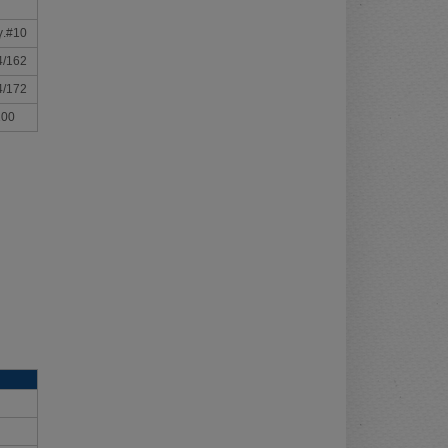
γ.#10
4/162
4/172
100