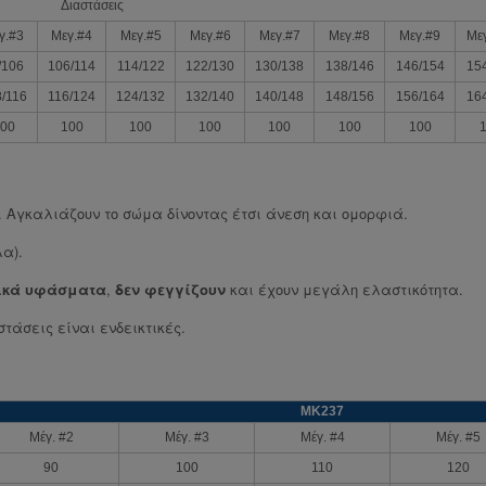
Διαστάσεις
γ.#3
Μεγ.#4
Μεγ.#5
Μεγ.#6
Μεγ.#7
Μεγ.#8
Μεγ.#9
Με
/106
106/114
114/122
122/130
130/138
138/146
146/154
15
/116
116/124
124/132
132/140
140/148
148/156
156/164
16
00
100
100
100
100
100
100
. Αγκαλιάζουν το σώμα δίνοντας έτσι άνεση και ομορφιά.
α).
τικά υφάσματα
,
δεν φεγγίζουν
και έχουν μεγάλη ελαστικότητα.
τάσεις είναι ενδεικτικές.
ΜΚ237
Μέγ. #2
Μέγ. #3
Μέγ. #4
Μέγ. #5
90
100
110
120