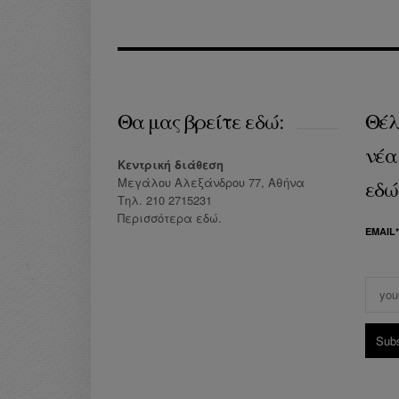
Θα μας βρείτε εδώ:
Θέλ
νέα
Κεντρική διάθεση
Μεγάλου Αλεξάνδρου 77, Αθήνα
εδώ
Τηλ. 210 2715231
Περισσότερα
εδώ
.
EMAIL*