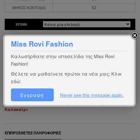
ΜΗΚΟΣ ΚΟΝΤΟ(εκ)
52
ΧΡΏΜΑ
Miss Rovi Fashion
Είστε πελάτης χονδρικής; Συνδεθείτε
εδώ
Ενδιαφέρεστε για χονδρική πώληση;
Επικοινωνήστε
μαζί μας
Καλωσήρθατε στην ιστοσελίδα της Miss Rovi
Fashion!
Οδηγός προϊόντος:
ΜΚ165
Θέλετε να μαθαίνετε πρώτοι τα νέα μας; Κλικ
Χώρα προέλευσης:
εδώ:
gr
Ύφασμα:
95% βισκόζι, 5% lycra
Εγγραφή
Never see this message again.
Κατηγορίες:
Ζακέτες - Μπολερό
,
Μόνιμοι Οδηγοί
,
Άνοιξη
Καλοκαίρι
ΕΠΙΠΡΌΣΘΕΤΕΣ ΠΛΗΡΟΦΟΡΊΕΣ