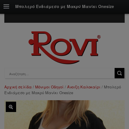
Mπολερό Ενδιάμεσο με Μακρύ Mανίκι Onesize
Αρχική σελίδα
/
Μόνιμοι Οδηγοί
/
Άνοιξη Καλοκαίρι
/ Mπολερό
Ενδιάμεσο με Μακρύ Mανίκι Onesize