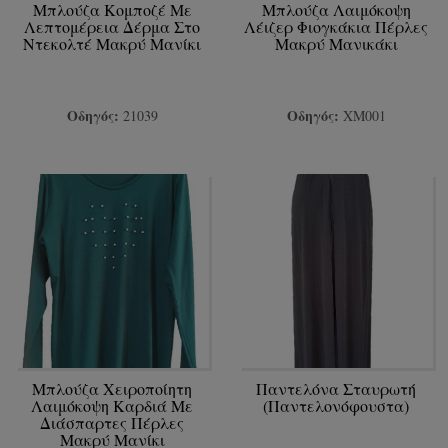
Μπλούζα Κομποζέ Με
Μπλούζα Λαιμόκοψη
Λεπτομέρεια Δέρμα Στο
Λέιζερ Φιογκάκια Πέρλες
Ντεκολτέ Μακρύ Μανίκι
Μακρύ Μανικάκι
Οδηγός:
Οδηγός:
21039
ΧΜ001
Μπλούζα Χειροποίητη
Παντελόνα Σταυρωτή
Λαιμόκοψη Καρδιά Με
(Παντελονόφουστα)
Διάσπαρτες Πέρλες
Μακρύ Μανίκι