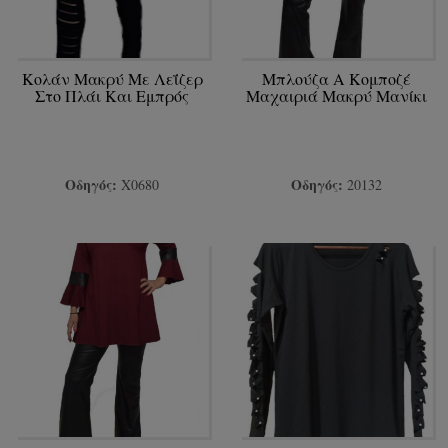
Κολάν Μακρύ Με Λεΐζερ
Μπλούζα Α Κομποζέ
Στο Πλάι Και Εμπρός
Μαχαιριά Μακρύ Μανίκι
Οδηγός:
Οδηγός:
Χ0680
20132