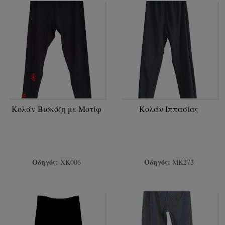
Κολάν Βισκόζη με Μοτίφ
Κολάν Ιππασίας
Οδηγός:
Οδηγός:
ΧΚ006
ΜΚ273