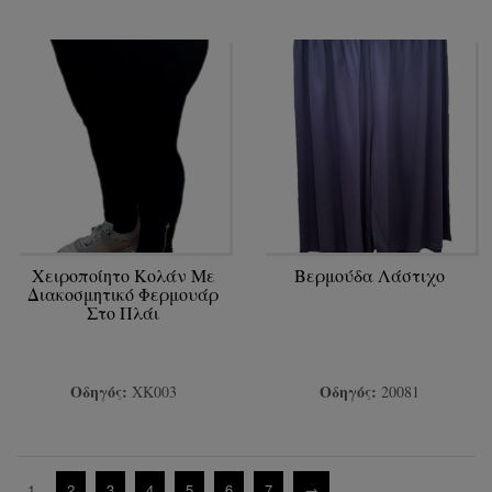
Χειροποίητο Κολάν Με
Βερμούδα Λάστιχο
Διακοσμητικό Φερμουάρ
Στο Πλάι
Οδηγός:
Οδηγός:
ΧΚ003
20081
1
2
3
4
5
6
7
→