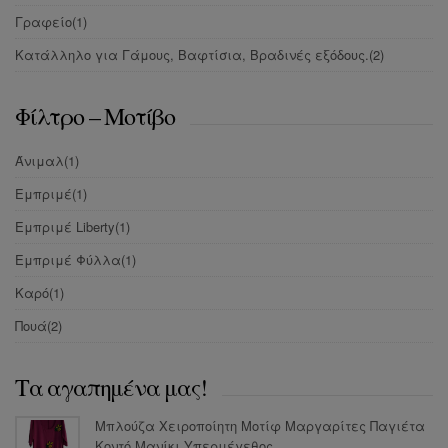
Γραφείο
(1)
Κατάλληλο για Γάμους, Βαφτίσια, Βραδινές εξόδους.
(2)
Φίλτρο – Μοτίβο
Άνιμαλ
(1)
Εμπριμέ
(1)
Εμπριμέ Liberty
(1)
Εμπριμέ Φύλλα
(1)
Καρό
(1)
Πουά
(2)
Τα αγαπημένα μας!
Μπλούζα Χειροποίητη Μοτίφ Μαργαρίτες Παγιέτα
Κοντό Μανίκι Υπερμέγεθος