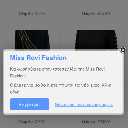
Οδηγός:
Οδηγός:
Χ0587
ΜΚ102
Miss Rovi Fashion
Καλωσήρθατε στην ιστοσελίδα της Miss Rovi
Fashion!
Θέλετε να μαθαίνετε πρώτοι τα νέα μας; Κλικ
Χειροποίητη Μπλούζα Plus
Χειροποίητη Μπλούζα
εδώ:
Διαγώνια Τρέσα Μακρύ
Ζιβάγκο Λείζερ Με
Μανίκι
Φιογκάκια/Πέρλες
Εγγραφή
Never see this message again.
Οδηγός:
Οδηγός:
Χ2070
ΧΜ006