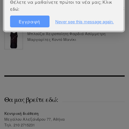
Θέλετε να μαθαίνετε πρώτοι τα νέα μας; Κλικ
Κολάν Μακρύ Βαμβακολύκρα Σούπερ Υπερμέγεθος
εδώ:
με Σκισίματα
Εγγραφή
Never see this message again.
Μπλούζα Χειροποίητη Φαρδιά Ασύμμετρη
Μαργαρίτες Κοντό Μανίκι
Θα μας βρείτε εδώ:
Κεντρική διάθεση
Μεγάλου Αλεξάνδρου 77, Αθήνα
Τηλ. 210 2715231