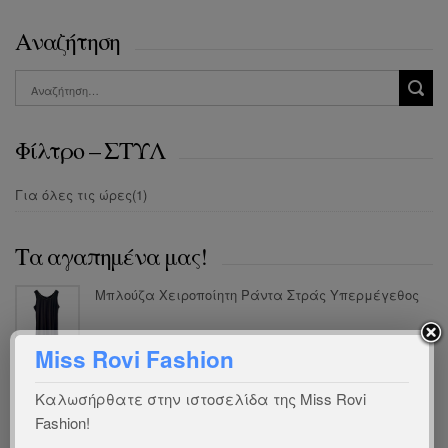
Αναζήτηση
Φίλτρο – ΣΤΥΛ
Για όλες τις ώρες
(1)
Τα αγαπημένα μας!
Μπλούζα Χειροποίητη Ράντα Στράς Υπερμέγεθος
Miss Rovi Fashion
Μπλούζα Πουκαμίσα Βουάλ
Καλωσήρθατε στην ιστοσελίδα της Miss Rovi
Fashion!