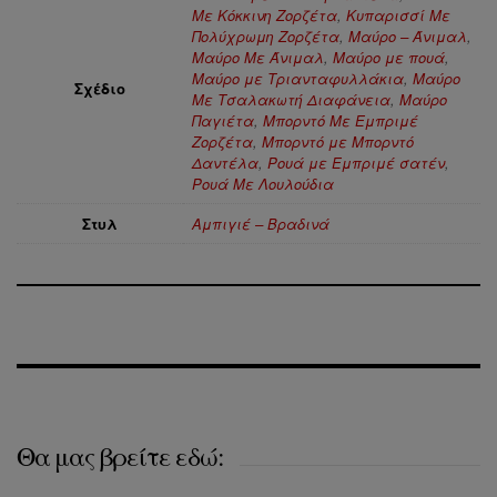
Με Κόκκινη Ζορζέτα
,
Κυπαρισσί Με
Πολύχρωμη Ζορζέτα
,
Μαύρο – Άνιμαλ
,
Μαύρο Με Άνιμαλ
,
Μαύρο με πουά
,
Μαύρο με Τριανταφυλλάκια
,
Μαύρο
Σχέδιο
Με Τσαλακωτή Διαφάνεια
,
Μαύρο
Παγιέτα
,
Μπορντό Με Εμπριμέ
Ζορζέτα
,
Μπορντό με Μπορντό
Δαντέλα
,
Ρουά με Εμπριμέ σατέν
,
Ρουά Με Λουλούδια
Στυλ
Αμπιγιέ – Βραδινά
Θα μας βρείτε εδώ: