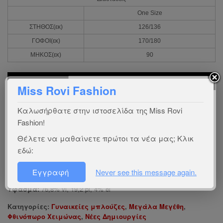
One Size
ΣΤΗΘΟΣ(εκ)
126/136
ΓΟΦΟΙ(εκ)
170/180
ΜΗΚΟΣ(εκ)
90
ΧΡΏΜΑ
Miss Rovi Fashion
Είστε πελάτης χονδρικής; Συνδεθείτε
εδώ
Καλωσήρθατε στην ιστοσελίδα της Miss Rovi
Fashion!
Ενδιαφέρεστε για χονδρική πώληση;
Επικοινωνήστε
μαζί μας
Θέλετε να μαθαίνετε πρώτοι τα νέα μας; Κλικ
Οδηγός προϊόντος:
ΜΠ125
εδώ:
Χώρα προέλευσης:
gr
Εγγραφή
Never see this message again.
Ύφασμα:
76,8% vi, 19,2 pl, 4% el
Κατηγορίες:
Γυναικείες μπλούζες
,
Μεγάλα Μεγέθη
,
Φθινόπωρο Χειμώνας
,
Νέες Δημιουργίες