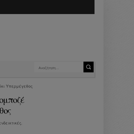
ίκι Υπερμέγεθος
ομποζέ
θος
νδεικτικές.