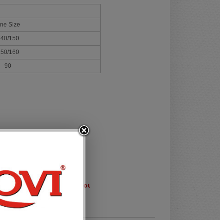
ne Size
40/150
50/160
90
Αμπιγιέ Βραδινά
,
Μόνιμοι