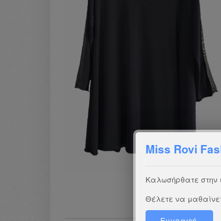
Miss Rovi Fas
Καλωσήρθατε στην ισ
Θέλετε να μαθαίνετ
Εγγραφή