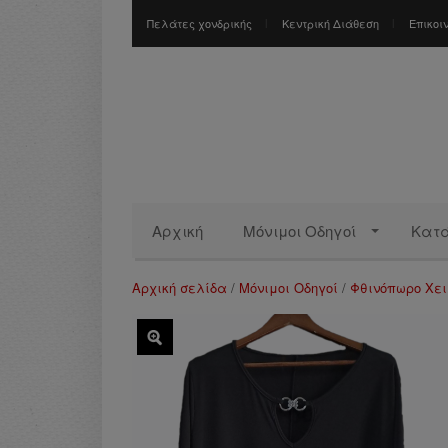
Πελάτες χονδρικής
Κεντρική Διάθεση
Επικοι
Αρχική
Μόνιμοι Οδηγοί
Κατ
Αρχική σελίδα
/
Μόνιμοι Οδηγοί
/
Φθινόπωρο Χε