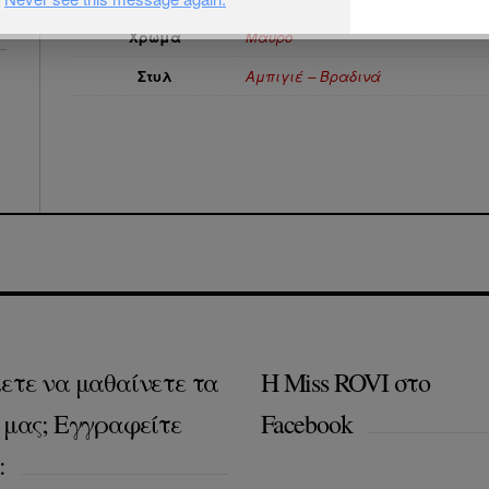
Χρώμα
Μαύρο
Στυλ
Αμπιγιέ – Βραδινά
ετε να μαθαίνετε τα
Η Miss ROVI στο
 μας; Εγγραφείτε
Facebook
: