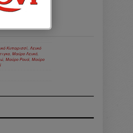
υκό Κυπαρισσί
,
Λευκό
τιγκο
,
Μαύρο Λευκό
,
τώ
,
Μαύρο Ρουά
,
Μαύρο
ί