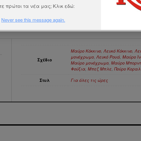
ε πρώτοι τα νέα μας; Κλικ εδώ:
Never see this message again.
Μαύρο Κόκκινο
,
Λευκό Κόκκινο
,
Λε
μονόχρωμο
,
Λευκό Ρουά
,
Μαύρο Ίν
Σχέδιο
Μαύρο μονόχρωμο
,
Μαύρο Μπορν
Φούξια
,
Μπεζ Μπλε
,
Πούρο Κοραλ
Στυλ
Για όλες τις ώρες