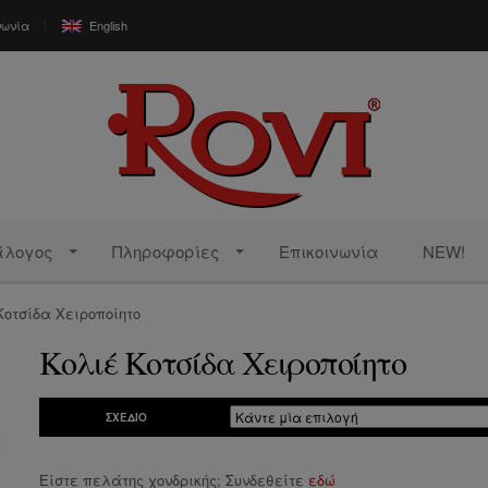
νωνία
English
άλογος
Πληροφορίες
Επικοινωνία
NEW!
Κοτσίδα Χειροποίητο
Κολιέ Κοτσίδα Χειροποίητο
ΣΧΈΔΙΟ
Είστε πελάτης χονδρικής; Συνδεθείτε
εδώ