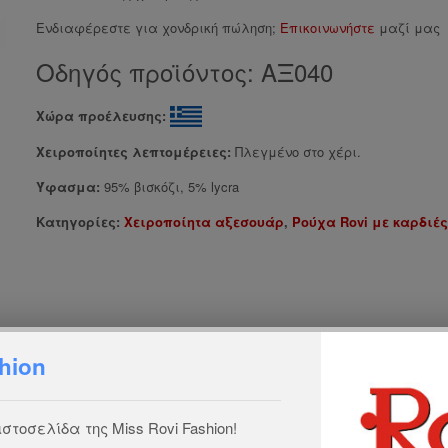
Ενδιαφέρεστε για χονδρική πώληση;
Επικοινωνήστε
μαζί μας
Οδηγός προϊόντος:
ΑΞ040
Χώρα προέλευσης:
gr
Χειροποίητες λεπτομέρειες:
Πλεγμένο στο χέρι.
Ύφασμα:
95% βισκόζι, 5% lycra
Κατηγορίες:
Χειροποίητα αξεσουάρ
,
Ρούχα Rovi με καρδιές
hion
τοσελίδα της Miss Rovi Fashion!