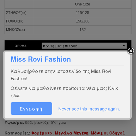
One Size
ΣΤΗΘΟΣ(εκ)
115/125
ΓΟΦΟΙ(εκ)
150/160
ΜΗΚΟΣ(εκ)
132
ΧΡΏΜΑ
Miss Rovi Fashion
Είστε πελάτης χονδρικής; Συνδεθείτε
εδώ
Καλωσήρθατε στην ιστοσελίδα της Miss Rovi
Ενδιαφέρεστε για χονδρική πώληση;
Επικοινωνήστε
μαζί μας
Fashion!
Οδηγός προϊόντος:
Χ0340
Θέλετε να μαθαίνετε πρώτοι τα νέα μας; Κλικ
εδώ:
Χώρα προέλευσης:
gr
Εγγραφή
Never see this message again.
Χειροποίητες λεπτομέρειες:
Απλικέ φύλλα
Ύφασμα:
95% βισκόζι, 5% lycra
Κατηγορίες:
Φορέματα
,
Μεγάλα Μεγέθη
,
Μόνιμοι Οδηγοί
,