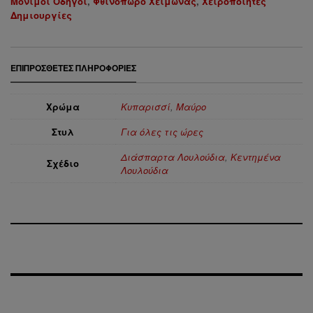
Μόνιμοι Οδηγοί
,
Φθινόπωρο Χειμώνας
,
Χειροποίητες
Δημιουργίες
ΕΠΙΠΡΌΣΘΕΤΕΣ ΠΛΗΡΟΦΟΡΊΕΣ
Χρώμα
Κυπαρισσί
,
Μαύρο
Στυλ
Για όλες τις ώρες
Διάσπαρτα Λουλούδια
,
Κεντημένα
Σχέδιο
Λουλούδια