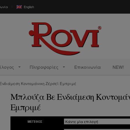
νωνία
English
άλογος
Πληροφορίες
Επικοινωνία
NEW!
Ενδιάμεση Κοντομάνικη Ζέρσεϊ Εμπριμέ
Μπλούζα Βε Ενδιάμεση Κοντομάν
Εμπριμέ
ΜΈΓΕΘΟΣ