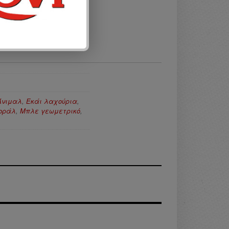
Άνιμαλ
,
Εκάι λαχούρια
,
οράλ
,
Μπλε γεωμετρικό
,