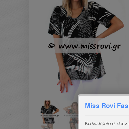
Miss Rovi Fas
Καλωσήρθατε στην ισ