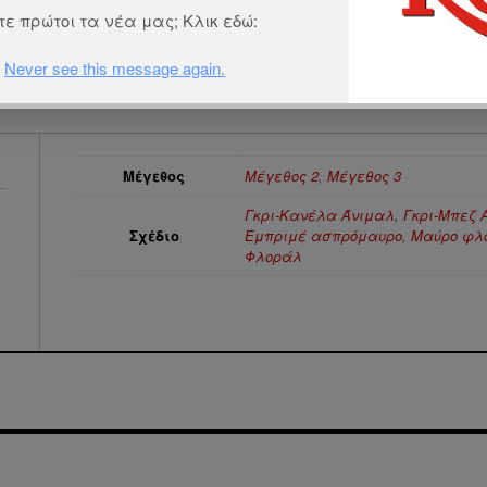
ε πρώτοι τα νέα μας; Κλικ εδώ:
Never see this message again.
Μέγεθος
Μέγεθος 2
,
Μέγεθος 3
Γκρι-Κανέλα Άνιμαλ
,
Γκρι-Μπεζ 
Σχέδιο
Εμπριμέ ασπρόμαυρο
,
Μαύρο φλ
Φλοράλ